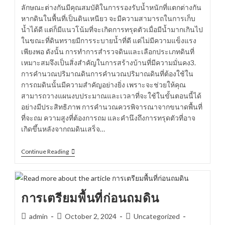
ลักษณะต่างกันมีคุณสมบัติในการรองรับน้ำหนักที่แตกต่างกัน
หากดินในพื้นที่เป็นดินเหนียว จะมีความสามารถในการเก็บ
น้ำได้ดี แต่ก็มีแนวโน้มที่จะเกิดการทรุดตัวเมื่อมีน้ำมากเกินไป
ในขณะที่ดินทรายมีการระบายน้ำที่ดี แต่ไม่มีความแข็งแรง
เพียงพอ ดังนั้น การทำการสำรวจดินและเลือกประเภทดินที่
เหมาะสมจึงเป็นสิ่งสำคัญในการสร้างบ้านที่มีความมั่นคง3.
การคำนวณปริมาณดินการคำนวณปริมาณดินที่ต้องใช้ใน
การถมดินนั้นมีความสำคัญอย่างยิ่ง เพราะจะช่วยให้คุณ
สามารถวางแผนงบประมาณและเวลาที่จะใช้ในขั้นตอนนี้ได้
อย่างมีประสิทธิภาพ การคำนวณควรพิจารณาจากขนาดพื้นที่
ที่จะถม ความสูงที่ต้องการถม และคำนึงถึงการทรุดตัวที่อาจ
เกิดขึ้นหลังจากถมดินเสร็จ…
ข้อ
Continue Reading
ควร
รู้
ถม
ดิน
สร้าง
การเตรียมพื้นที่ก่อนถมดิน
บ้าน
Post
Post
Post
admin
October 2, 2024
Uncategorized