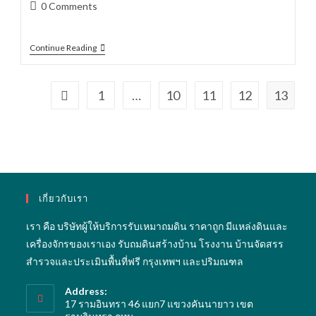
author:
published:
category:
Post
0 Comments
comments:
การเต
Continue Reading
รี
ยม
พื้นที่
ก่อน
1
…
10
11
12
13
Go to the previous page
ถม
ดิน
เกี่ยวกับเรา
เรา คือ บริษัทผู้ให้บริการรับเหมาถมดิน ราคาถูก มีแหล่งดินและ
เครื่องจักรของเราเอง รับถมดินสร้างบ้าน โรงงาน บ้านจัดสรร
สำรวจและประเมินพื้นที่ฟรี กรุงเทพฯ และปริมณฑล
Address:
17 รามอินทรา 46 แยก7 แขวงคันนายาว เขต