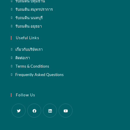
Opens
รับถมดิน ปทุมธานี
in
Opens
รับถมดิน สมุทรปราการ
a
in
Opens
รับถมดิน นนทบุรี
new
a
in
Opens
รับถมดิน อยุธยา
tab
new
a
in
Useful Links
tab
new
a
tab
new
เกี่ยวกับบริษัทเรา
tab
ติดต่อเรา
Terms & Conditions
Frequently Asked Questions
Follow Us
Opens
Opens
Opens
Opens
in
in
in
in