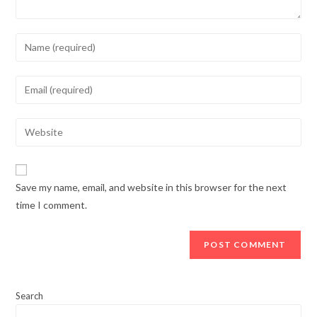
Enter
your
name
Enter
or
your
username
email
Enter
to
address
your
comment
to
website
comment
URL
Save my name, email, and website in this browser for the next
(optional)
time I comment.
Search